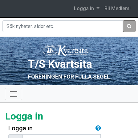
Logga in
Bli Medlem!
Sök
T/S Kvartsita
FÖRENINGEN FÖR FULLA SEGEL
Logga in
Logga in
Användarnamn/E-postadress