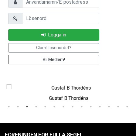
Lösenord
Logga in
Glömt lösenordet?
Bli Medlem!
Gustaf B Thordéns
FÖRENINGEN FÖR FULLA SEGEL